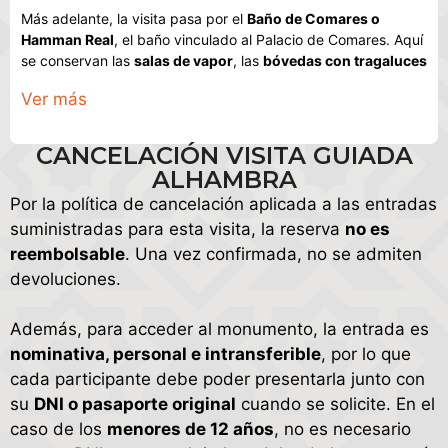
Más adelante, la visita pasa por el
Baño de Comares o
Hamman Real
, el baño vinculado al Palacio de Comares. Aquí
se conservan las
salas de vapor
, las
bóvedas con tragaluces
de formas lobuladas y estrelladas y el sistema de calefacción
Ver más
bajo el suelo, elementos propios de la estructura de este
espacio.
CANCELACIÓN VISITA GUIADA
La parte militar del recorrido aparece en la
Alcazaba
, el
ALHAMBRA
recinto defensivo de la Alhambra. En esta zona se localiza el
Por la política de cancelación aplicada a las entradas
Barrio Castrense
, relacionado con la guarnición que ocupaba
suministradas para esta visita, la reserva
no es
esta parte del conjunto, además de espacios como la
Torre
de la Vela
y el
Jardín de los Adarves
.
reembolsable
. Una vez confirmada, no se admiten
devoluciones.
El tramo final lleva al
Palacio de Carlos V
, un edificio
renacentista levantado dentro de la Alhambra a partir de
Además, para acceder al monumento, la entrada es
1526. Una de sus características más reconocibles es su
nominativa, personal e intransferible
, por lo que
planta, organizada en torno a un
círculo inscrito en un
cuadrado
, dentro del propio conjunto monumental.
cada participante debe poder presentarla junto con
su
DNI o pasaporte original
cuando se solicite. En el
caso de los
menores de 12 años
, no es necesario