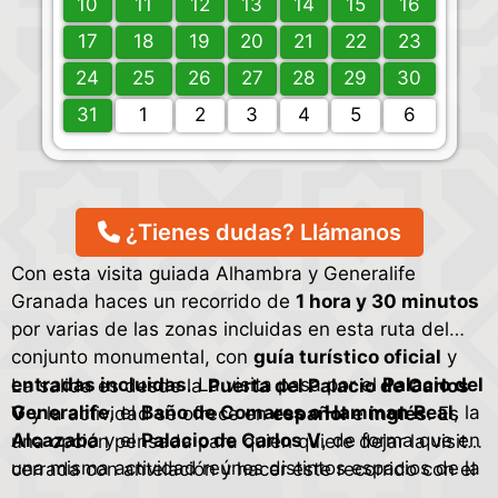
10
11
12
13
14
15
16
17
18
19
20
21
22
23
24
25
26
27
28
29
30
31
1
2
3
4
5
6
¿Tienes dudas? Llámanos
Con esta visita guiada Alhambra y Generalife
Granada haces un recorrido de
1 hora y 30 minutos
por varias de las zonas incluidas en esta ruta del
conjunto monumental, con
guía turístico oficial
y
entradas incluidas
. La visita pasa por el
Palacio del
La salida es desde la
Puerta del Palacio de Carlos
Generalife
, el
Baño de Comares o Hamman Real
, la
V
y la actividad se ofrece en
español
e
inglés
. Es
Alcazaba
y el
Palacio de Carlos V
, de forma que en
una opción pensada para quien quiere dejar la visita
una misma actividad reúnes distintos espacios de la
cerrada con antelación y hacer este recorrido con el
Alhambra dentro de un itinerario ya organizado.
acceso ya gestionado para las zonas incluidas en la