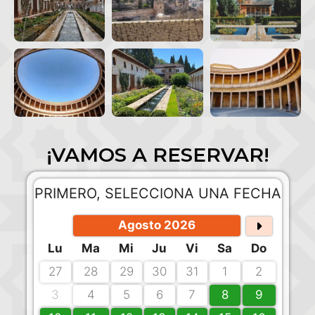
¡VAMOS A RESERVAR!
PRIMERO, SELECCIONA UNA FECHA
Agosto 2026
Lu
Ma
Mi
Ju
Vi
Sa
Do
27
28
29
30
31
1
2
3
4
5
6
7
8
9