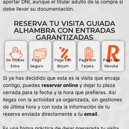
aportar DNI, aunque el titular adulto de la compra sí
debe llevar su documentación.
RESERVA TU VISITA GUIADA
ALHAMBRA CON ENTRADAS
GARANTIZADAS
Sin Costes
Pago
Pago con
Pago con
Pago con
Extra
Seguro
Bizum
Tarjeta
Revolut
Si ya has decidido que esta es la visita que encaja
contigo, puedes
reservar online
y dejar tu plaza
cerrada para la fecha y la hora que prefieras. Así
llegas con la actividad ya organizada, sin gestiones
de última hora y con toda la información de tu
reserva enviada directamente a tu
email
.
Es una forma práctica de dejar preparada tu visita