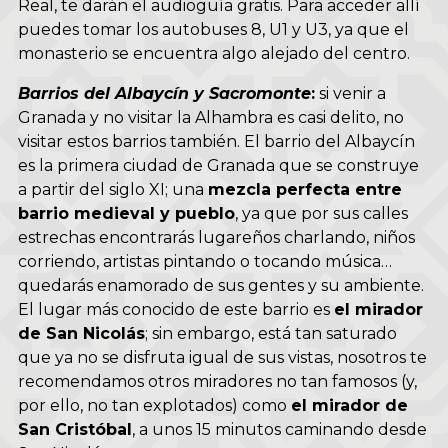
Real, te darán el audioguía gratis. Para acceder allí
puedes tomar los autobuses 8, U1 y U3, ya que el
monasterio se encuentra algo alejado del centro.
Barrios del Albaycín y Sacromonte
:
si venir a
Granada y no visitar la Alhambra es casi delito, no
visitar estos barrios también. El barrio del Albaycín
es la primera ciudad de Granada que se construye
a partir del siglo XI; una
mezcla perfecta entre
barrio medieval y pueblo
, ya que por sus calles
estrechas encontrarás lugareños charlando, niños
corriendo, artistas pintando o tocando música…
quedarás enamorado de sus gentes y su ambiente.
El lugar más conocido de este barrio es
el mirador
de San Nicolás
; sin embargo, está tan saturado
que ya no se disfruta igual de sus vistas, nosotros te
recomendamos otros miradores no tan famosos (y,
por ello, no tan explotados) como
el mirador de
San Cristóbal
, a unos 15 minutos caminando desde